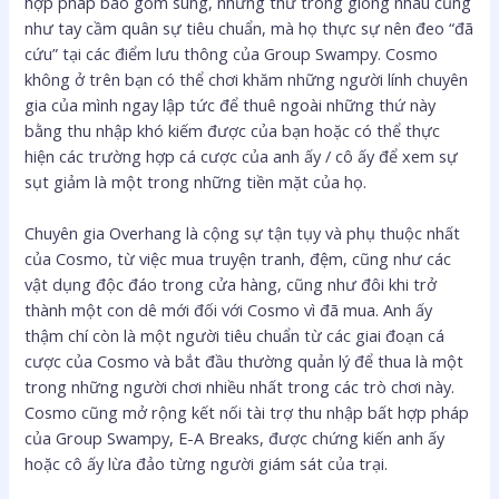
hợp pháp bao gồm súng, những thứ trông giống nhau cũng
như tay cầm quân sự tiêu chuẩn, mà họ thực sự nên đeo “đã
cứu” tại các điểm lưu thông của Group Swampy. Cosmo
không ở trên bạn có thể chơi khăm những người lính chuyên
gia của mình ngay lập tức để thuê ngoài những thứ này
bằng thu nhập khó kiếm được của bạn hoặc có thể thực
hiện các trường hợp cá cược của anh ấy / cô ấy để xem sự
sụt giảm là một trong những tiền mặt của họ.
Chuyên gia Overhang là cộng sự tận tụy và phụ thuộc nhất
của Cosmo, từ việc mua truyện tranh, đệm, cũng như các
vật dụng độc đáo trong cửa hàng, cũng như đôi khi trở
thành một con dê mới đối với Cosmo vì đã mua. Anh ấy
thậm chí còn là một người tiêu chuẩn từ các giai đoạn cá
cược của Cosmo và bắt đầu thường quản lý để thua là một
trong những người chơi nhiều nhất trong các trò chơi này.
Cosmo cũng mở rộng kết nối tài trợ thu nhập bất hợp pháp
của Group Swampy, E-A Breaks, được chứng kiến ​​​​anh ấy
hoặc cô ấy lừa đảo từng người giám sát của trại.