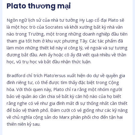
Plato thương mại
Ngôn ngữ lịch sử của nhà tư tưởng Hy Lạp cổ đại Plato sẽ
là một học trò của Socrates và khởi xướng bất kỳ nhà văn
nào trong Trường, một trong những doanh nghiệp đầu tiên
tham gia tốt hơn ở khu vực phương Tây. Các tác phẩm đã
làm mòn những thiết kế này vì công lý, vẻ ngoài và sự tương
đương bắt đầu. Anh ấy hoặc cô ấy đã viết quá nhiều về thần
học, vũ trụ học và bắt đầu nhận thức luận.
Bradford chỉ trích Plato’ersus xuất hiện do dự về quyền gia
đình riêng tư, có thể được tìm thấy đặc biệt trong Cộng
hòa. Với thói quen này, Plato chỉ ra rằng một nhóm người
bảo vệ quần áo cần chia sẻ bất kỳ căn hộ nào của họ biết
rằng nghe có vẻ như gia đình mất đi sự thống nhất cần thiết
để bảo vệ thành phố. Đám cưới có vẻ giống như các kỹ năng
về chủ nghĩa cộng sản do Marx phân phối cho đến tận hai
thiên niên kỷ sau.