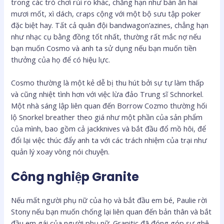
trong các trò chơi rủi ro khác, chẳng hạn như bàn ăn hai
mươi mốt, xì dách, craps cộng với một bộ sưu tập poker
đặc biệt hay. Tất cả quân đội bandwagon’azines, chẳng hạn
như nhạc cụ bằng đồng tốt nhất, thường rất mắc nợ nếu
bạn muốn Cosmo và anh ta sử dụng nếu bạn muốn tiền
thưởng của họ để có hiệu lực.
Cosmo thường là một kẻ dễ bị thu hút bởi sự tự làm thấp
và cũng nhiệt tình hơn với việc lừa đảo Trung sĩ Schnorkel.
Một nhà sáng lập liên quan đến Borrow Cozmo thường hối
lộ Snorkel breather theo giá như một phần của sản phẩm
của mình, bao gồm cả jackknives và bắt đầu đổ mồ hôi, để
đổi lại việc thúc đẩy anh ta với các trách nhiệm của trại như
quản lý xoay vòng nói chuyện.
Công nghiệp Granite
Nếu mất người phụ nữ của họ và bắt đầu em bé, Paulie rời
Stony nếu bạn muốn chống lại liên quan đến bản thân và bắt
đầu em gái của người phụ nữ. Granitic đã đóng góp sự ghê