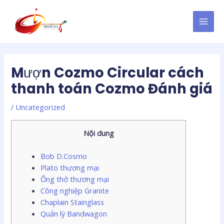
Skip
Post
MAI
to
navigation
MEN
content
Mượn Cozmo Circular cách
thanh toán Cozmo Đánh giá
/
Uncategorized
Nội dung
Bob D.Cosmo
Plato thương mại
Ống thở thương mại
Công nghiệp Granite
Chaplain Stainglass
Quản lý Bandwagon