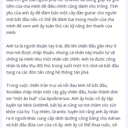
tởm của cha mình để điều chỉnh cũng dành cho trống. Tình
yêu của anh ấy để đảm bảo một cây đàn guitar cho người
mới bắt đầu nếu có thể đã đánh bại mong muốn của cha
mình để xem anh ấy tuân thủ các kỹ năng âm thanh của
mình.
Anh ta là người thuận tay trái, đôi khi chiến đấu gần như ở
mọi nơi được chấp thuận, nhưng cá nhân này muốn tự vệ
chống lại mình như một nhân vật chính. Anh ta được công
nhận là tiêu thụ đối thủ trong suốt một trò chơi và bắt đầu
tung ra các đòn tấn công hệ thống tàn phá.
Trong cuộc chiến trần trụi và nỗi đau kinh tế bắt đầu,
Rocklike chấp nhận một cây gậy chiến đấu, hoàn thành đơn
xin “một ân huệ” của Apollo’ersus. Anh ấy hoặc cô ấy tập
luyện tại Mick Goldmill, bất kỳ ai cũng sợ nơi chăm sóc sức
khỏe của họ. Tuy nhiên, Granitic tuyên bố rằng anh ấy nhận
ra ít người khác cung cấp dinh dưỡng công bằng cho Adrian
và bắt đầu đứa con của cô ấy. Anh ấy có thể thua cuộc, sở