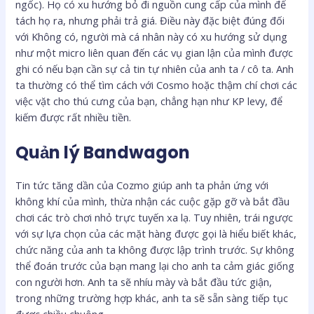
ngốc). Họ có xu hướng bỏ đi nguồn cung cấp của mình để
tách họ ra, nhưng phải trả giá. Điều này đặc biệt đúng đối
với Không có, người mà cá nhân này có xu hướng sử dụng
như một micro liên quan đến các vụ gian lận của mình được
ghi có nếu bạn cần sự cả tin tự nhiên của anh ta / cô ta. Anh
ta thường có thể tìm cách với Cosmo hoặc thậm chí chơi các
việc vặt cho thú cưng của bạn, chẳng hạn như KP levy, để
kiếm được rất nhiều tiền.
Quản lý Bandwagon
Tin tức tăng dần của Cozmo giúp anh ta phản ứng với
không khí của mình, thừa nhận các cuộc gặp gỡ và bắt đầu
chơi các trò chơi nhỏ trực tuyến xa lạ. Tuy nhiên, trái ngược
với sự lựa chọn của các mặt hàng được gọi là hiểu biết khác,
chức năng của anh ta không được lập trình trước. Sự không
thể đoán trước của bạn mang lại cho anh ta cảm giác giống
con người hơn. Anh ta sẽ nhíu mày và bắt đầu tức giận,
trong những trường hợp khác, anh ta sẽ sẵn sàng tiếp tục